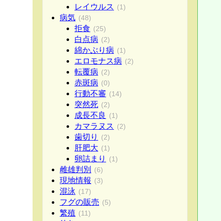
レイウルス
(1)
病気
(48)
拒食
(25)
白点病
(2)
綿かぶり病
(1)
エロモナス病
(2)
転覆病
(2)
赤斑病
(0)
行動不審
(14)
突然死
(2)
成長不良
(1)
カマラヌス
(2)
歯切り
(2)
肝肥大
(1)
卵詰まり
(1)
雌雄判別
(6)
現地情報
(3)
混泳
(17)
フグの販売
(5)
繁殖
(11)