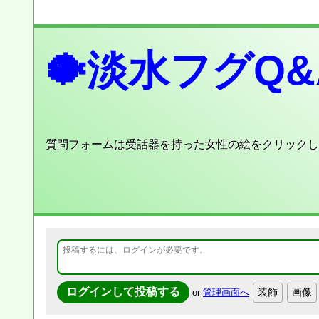
🐡淡水フグQ&
質問フォームは受話器を持った女性の絵をクリックし
or
管理画面へ