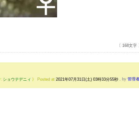
〔 168文字
ショウテデニィ
Posted at
2021年07月31日(土) 03時33分55秒
,
by
管理