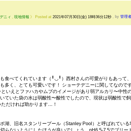
デニィ
,
現地情報
Posted at
2021年07月30日(金) 18時36分12秒
,
by
管理
も食べてくれています（╹◡╹）西村さんの可愛がりもあって
も多く、とても可愛いです！ ショーテデニーに関してなので
ンといえとファハカやムブのイメージがあり弱アルカリ〜中性
いていた袋の水は弱酸性〜酸性でしたので、現状は弱酸性で飼
いただければ助かります…！
、旧名スタンリープール（Stanley Pool）と呼ばれている
5を切らないようにしたほうが良いでしょう。pH6.5-7.5でブリー