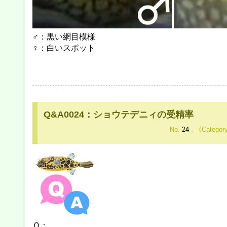
♂：黒い網目模様
♀：白いスポット
Q&A0024：ショウテデニィの受精率
No.
24
,
Ｑ：