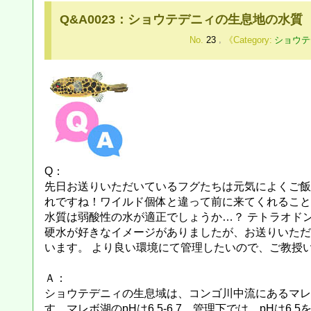
Q&A0023：ショウテデニィの生息地の水質
No.
23
,
ショウテ
Q：
先日お送りいただいているフグたちは元気によくご飯
れですね！ワイルド個体と違って前に来てくれること
水質は弱酸性の水が適正でしょうか…？ テトラオド
硬水が好きなイメージがありましたが、お送りいただ
います。 より良い環境にて管理したいので、ご教授
Ａ：
ショウテデニィの生息域は、コンゴ川中流にあるマレボ湖
す。マレボ湖のpHは6.5-6.7、管理下では、pHは6.