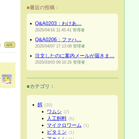
■最近の投稿：
Q&A0203：わけあ…
2025/04/16
11:45:41
管理者
Q&A0206：ファハ…
編集
 〕
2025/04/07
17:13:08
管理者
注文したのに案内メールが届きま…
2025/03/03
09:10:26
管理者
者
■カテゴリ：
餌
(20)
ワムシ
(2)
人工飼料
(5)
マイクロワーム
(1)
ビタミン
(1)
アカムシ
(1)