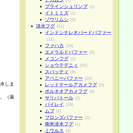
ブラインシュリンプ
(1)
イトミミズ
(1)
ゾウリムシ
(0)
淡水フグ
(11)
インドシナレオパードパファー
(11)
ファハカ
(19)
エメラルドパファー
(5)
メコンフグ
(2)
ショウテデニィ
(55)
スバッティ
(8)
アベニーパファー
(20)
換水しま
レッドテールアカメフグ
(3)
ボルネオアカメフグ
(6)
。（薬
サリバトール
(2)
バイレイ
(19)
ムブ
(6)
ブロンズパファー
(2)
南米淡水フグ
(1)
ミウルス
(8)