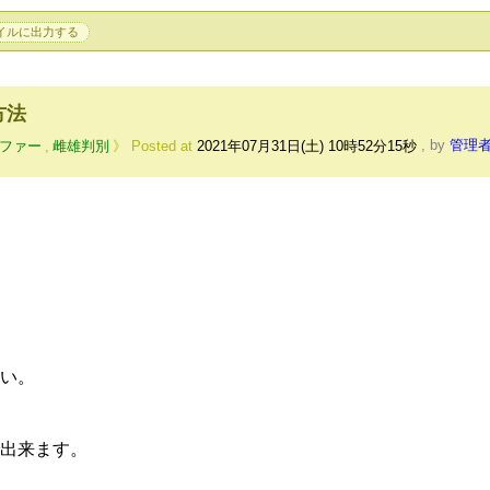
イルに出力する
方法
ファー
,
雌雄判別
Posted at
2021年07月31日(土) 10時52分15秒
,
by
管理
い。
出来ます。