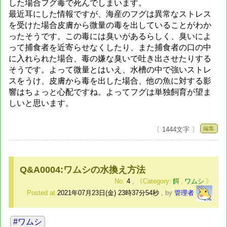
した場合フグ毒で死んでしまいます。
最近耳にした情報ですが、海産のフグは異常なストレス
を受けた場合皮膚から微量の毒を出していることがわか
ったそうです。この毒には臭いがあるらしく、臭いによ
って捕食者を近寄らせなくしたり、また捕食者の口の中
に入れられた場合、毒の嫌な臭いで吐き出させたりする
そうです。よって微量とはいえ、水槽の中で強いストレ
スをうけ、皮膚から毒を出した場合、他の魚に対する影
響はちょっと心配ですね。よってフグは単独飼育が望ま
しいと思います。
編集
〔 1444文字 〕
Q&A0004:ワムシの水換え方法
No.
4
,
餌
,
ワムシ
Posted at
2021年07月23日(金) 23時37分54秒
,
by
管理者
#ワムシ