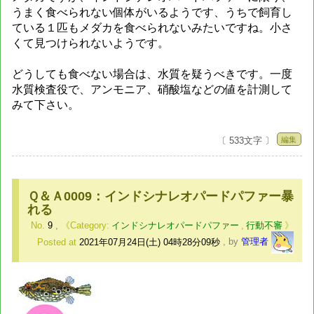
うまく食べられない個体がいるようです、うちで飼育し
ている１匹もメダカを食べられないみたいですね。小さ
くて見つけられないようです。
どうしても食べない場合は、水質を疑うべきです。一度
水質検査役で、アンモニア、硝酸塩などの値を計測して
みて下さい。
編集
〔 533文字 〕
Ｑ＆Ａ0009：インドシナレオパードパファー暴
れる
No.
9
,
インドシナレオパードパファー
,
行動不審
Posted at
2021年07月24日(土) 04時28分09秒
,
by
管理者