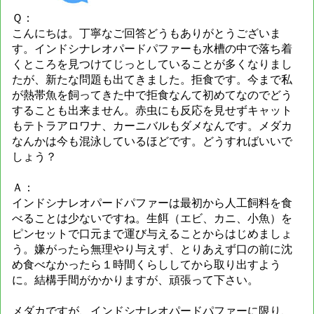
Ｑ：
こんにちは。丁寧なご回答どうもありがとうございま
す。インドシナレオパードパファーも水槽の中で落ち着
くところを見つけてじっとしていることが多くなりまし
たが、新たな問題も出てきました。拒食です。今まで私
が熱帯魚を飼ってきた中で拒食なんて初めてなのでどう
することも出来ません。赤虫にも反応を見せずキャット
もテトラアロワナ、カーニバルもダメなんです。メダカ
なんかは今も混泳しているほどです。どうすればいいで
しょう？
Ａ：
インドシナレオパードパファーは最初から人工飼料を食
べることは少ないですね。生餌（エビ、カニ、小魚）を
ピンセットで口元まで運び与えることからはじめましょ
う。嫌がったら無理やり与えず、とりあえず口の前に沈
め食べなかったら１時間くらししてから取り出すよう
に。結構手間がかかりますが、頑張って下さい。
メダカですが、インドシナレオパードパファーに限り、