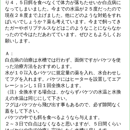
り４，５日餌を食べなくて体力が落ちたせいか白点病に
なってしまいました。今までの水温が２５度だったので
現在２８度まで上げました。他にどのような対処をすれ
ばいいでしょうか？薬も考えています。今まで飼ってき
たガーやポリプテルスなどはこのようなことにならなか
ったので今はただあわてています。ぜひともよろしくお
願いします。
Ａ：
白点病の治療は水槽では行わず、面倒ですがバケツを使
った治療方法をおすすめします。
水が１０㍑入るバケツに規定量の薬を入れ、水合わせし
てフグを入れます。バケツにはヒーターを設置してエア
レーションし１日１回全換水します。
（注）全換水する場合は、かならずバケツの水温と水換
えの水温は同じにして下さい。
フグはバケツから飛び出す事もあるので、必ず隙間なく
蓋をして下さい。
バケツの中でも餌を食べるようなら与えます。
２～３日で白点はなくなると思いますが、５日間くらい