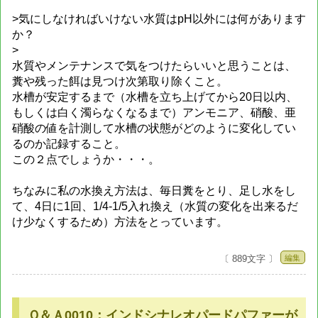
>気にしなければいけない水質はpH以外には何があります
か？
>
水質やメンテナンスで気をつけたらいいと思うことは、
糞や残った餌は見つけ次第取り除くこと。
水槽が安定するまで（水槽を立ち上げてから20日以内、
もしくは白く濁らなくなるまで）アンモニア、硝酸、亜
硝酸の値を計測して水槽の状態がどのように変化してい
るのか記録すること。
この２点でしょうか・・・。
ちなみに私の水換え方法は、毎日糞をとり、足し水をし
て、4日に1回、1/4-1/5入れ換え（水質の変化を出来るだ
け少なくするため）方法をとっています。
編集
〔 889文字 〕
Ｑ＆Ａ0010：インドシナレオパードパファーが