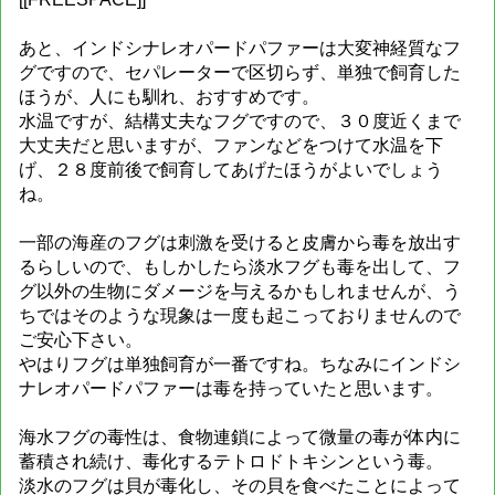
あと、インドシナレオパードパファーは大変神経質なフ
グですので、セパレーターで区切らず、単独で飼育した
ほうが、人にも馴れ、おすすめです。
水温ですが、結構丈夫なフグですので、３０度近くまで
大丈夫だと思いますが、ファンなどをつけて水温を下
げ、２８度前後で飼育してあげたほうがよいでしょう
ね。
一部の海産のフグは刺激を受けると皮膚から毒を放出す
るらしいので、もしかしたら淡水フグも毒を出して、フ
グ以外の生物にダメージを与えるかもしれませんが、う
ちではそのような現象は一度も起こっておりませんので
ご安心下さい。
やはりフグは単独飼育が一番ですね。ちなみにインドシ
ナレオパードパファーは毒を持っていたと思います。
海水フグの毒性は、食物連鎖によって微量の毒が体内に
蓄積され続け、毒化するテトロドトキシンという毒。
淡水のフグは貝が毒化し、その貝を食べたことによって