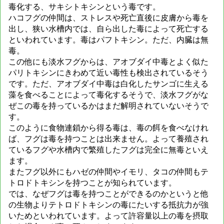
毒化する、サキシトキシンという毒です。
ハコフグの仲間は、ストレスや死亡直後に皮膚から毒を
出し、狭い水槽内では、自ら出した毒によって死亡する
といわれています。毒はパフトキシン。ただ、内臓は無
毒。
この他にも淡水フグからは、アオブダイ中毒とよく似た
パリトキシンにきわめて近い毒性も検出されているそう
です。ただ、アオブダイ中毒は白化したサンゴに生える
藻を食べることによって毒化するそうで、淡水フグがな
ぜこの毒を持っているかはまだ解明されていないそうで
す。
このように食物連鎖から得る毒は、毒の餌を食べなけれ
ば、フグは毒を持つことは出来ません。よって養殖され
ているフグや水槽内で繁殖したフグは完全に無毒といえ
ます。
またフグ以外にもハゼの仲間やイモリ、タコの仲間もテ
トロドトキシンを持つことが知られています。
では、なぜフグは毒を持つことができるのかというと他
の生物よりテトロドトキシンの毒にたいする抵抗力が強
いためといわれています。よって許容量以上の毒を摂取