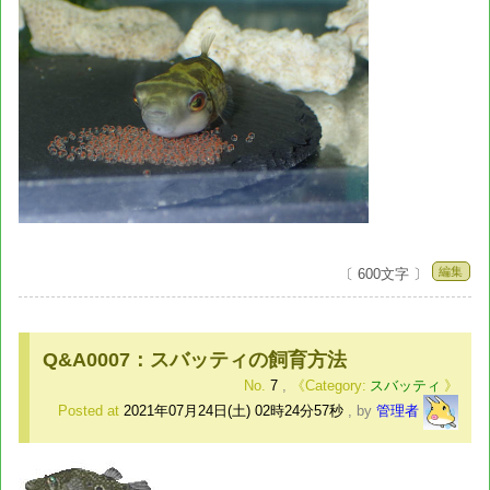
編集
〔 600文字 〕
Q&A0007：スバッティの飼育方法
No.
7
,
スバッティ
Posted at
2021年07月24日(土) 02時24分57秒
,
by
管理者