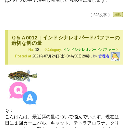
はバケツの中で治療し完治したら水槽に戻します。
編集
〔 523文字 〕
Ｑ＆Ａ0012：インドシナレオパードパファーの
適切な餌の量
No.
12
,
インドシナレオパードパファー
Posted at
2021年07月24日(土) 04時56分29秒
,
by
管理者
Ｑ：
こんばんは。最近餌の量について悩んでいます。現在は
日に１回カーニバル、キャット、テトラアロワナ、クリ