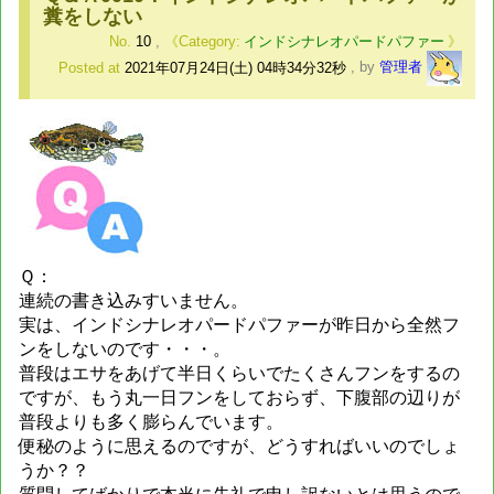
糞をしない
No.
10
,
インドシナレオパードパファー
Posted at
2021年07月24日(土) 04時34分32秒
,
by
管理者
Ｑ：
連続の書き込みすいません。
実は、インドシナレオパードパファーが昨日から全然フ
ンをしないのです・・・。
普段はエサをあげて半日くらいでたくさんフンをするの
ですが、もう丸一日フンをしておらず、下腹部の辺りが
普段よりも多く膨らんでいます。
便秘のように思えるのですが、どうすればいいのでしょ
うか？？