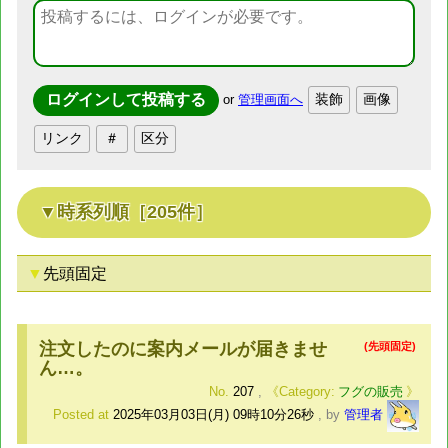
or
管理画面へ
時系列順
［205件］
先頭固定
注文したのに案内メールが届きませ
(先頭固定)
ん…。
No.
207
,
フグの販売
Posted at
2025年03月03日(月) 09時10分26秒
,
by
管理者