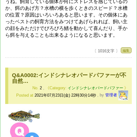
うね。飼育している個体が何にストレスを感じているの
か、餌のあげ方？水槽の横を歩くときのスピード？水槽
の位置？原因はいろいろあると思います。その個体にあ
ったベストの飼育方法をみつけてあげられれば、飼い主
の顔をみただけでぴろぴろ鰭を動かして喜んだり、手か
ら餌を与えることも出来るようになると思います。
編集
〔 1016文字 〕
Q&A0002:インドシナレオパードパファーが不
自然…
No.
2
,
インドシナレオパードパファー
Posted at
2021年07月23日(金) 22時30分14秒
,
by
管理者