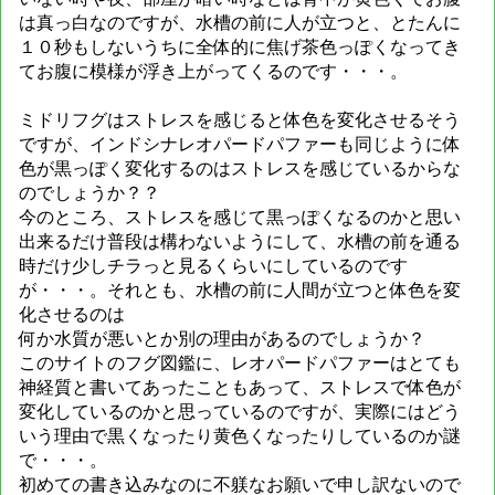
は真っ白なのですが、水槽の前に人が立つと、とたんに
１０秒もしないうちに全体的に焦げ茶色っぽくなってき
てお腹に模様が浮き上がってくるのです・・・。
ミドリフグはストレスを感じると体色を変化させるそう
ですが、インドシナレオパードパファーも同じように体
色が黒っぽく変化するのはストレスを感じているからな
のでしょうか？？
今のところ、ストレスを感じて黒っぽくなるのかと思い
出来るだけ普段は構わないようにして、水槽の前を通る
時だけ少しチラっと見るくらいにしているのです
が・・・。それとも、水槽の前に人間が立つと体色を変
化させるのは
何か水質が悪いとか別の理由があるのでしょうか？
このサイトのフグ図鑑に、レオパードパファーはとても
神経質と書いてあったこともあって、ストレスで体色が
変化しているのかと思っているのですが、実際にはどう
いう理由で黒くなったり黄色くなったりしているのか謎
で・・・。
初めての書き込みなのに不躾なお願いで申し訳ないので