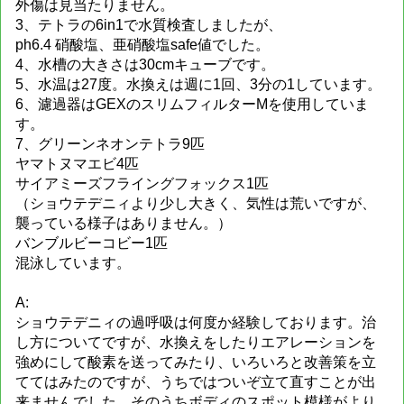
外傷は見当たりません。
3、テトラの6in1で水質検査しましたが、
ph6.4 硝酸塩、亜硝酸塩safe値でした。
4、水槽の大きさは30cmキューブです。
5、水温は27度。水換えは週に1回、3分の1しています。
6、濾過器はGEXのスリムフィルターMを使用していま
す。
7、グリーンネオンテトラ9匹
ヤマトヌマエビ4匹
サイアミーズフライングフォックス1匹
（ショウテデニィより少し大きく、気性は荒いですが、
襲っている様子はありません。）
バンブルビーコビー1匹
混泳しています。
A:
ショウテデニィの過呼吸は何度か経験しております。治
し方についてですが、水換えをしたりエアレーションを
強めにして酸素を送ってみたり、いろいろと改善策を立
ててはみたのですが、うちではついぞ立て直すことが出
来ませんでした。そのうちボディのスポット模様がより