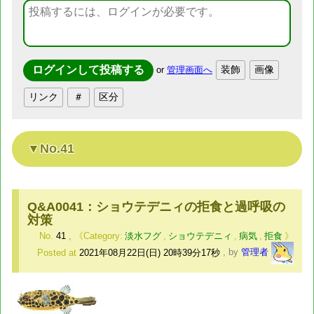
or
管理画面へ
No.41
Q&A0041：ショウテデニィの拒食と過呼吸の
対策
No.
41
,
淡水フグ
,
ショウテデニィ
,
病気
,
拒食
Posted at
2021年08月22日(日) 20時39分17秒
,
by
管理者