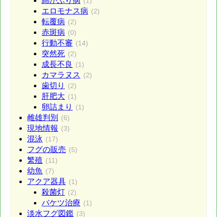
綿かぶり病
(1)
エロモナス病
(2)
転覆病
(2)
赤斑病
(0)
行動不審
(14)
突然死
(2)
成長不良
(1)
カマラヌス
(2)
歯切り
(2)
肝肥大
(1)
卵詰まり
(1)
雌雄判別
(6)
現地情報
(3)
混泳
(17)
フグの販売
(5)
繁殖
(11)
幼魚
(7)
アクア器具
(1)
殺菌灯
(2)
バケツ治療
(1)
淡水フグ図鑑
(3)