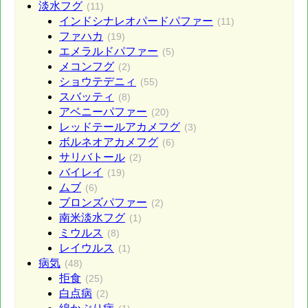
淡水フグ
(11)
インドシナレオパードパファー
(11)
ファハカ
(19)
エメラルドパファー
(5)
メコンフグ
(2)
ショウテデニィ
(55)
スバッティ
(8)
アベニーパファー
(20)
レッドテールアカメフグ
(3)
ボルネオアカメフグ
(6)
サリバトール
(2)
バイレイ
(19)
ムブ
(6)
ブロンズパファー
(2)
南米淡水フグ
(1)
ミウルス
(8)
レイウルス
(1)
病気
(48)
拒食
(25)
白点病
(2)