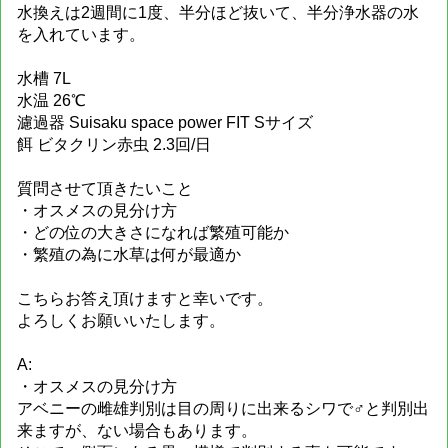
水換えは2週間に1度、半分ほど抜いて、半分浄水器の水
を入れています。
水槽 7L
水温 26℃
濾過器 Suisaku space power FIT Sサイズ
餌 ビタクリン赤虫 2.3回/日
質問させて頂きたいこと
・オスメスの見分け方
・どの位の大きさになれば繁殖可能か
・繁殖の為に水草は何が最適か
こちらお答え頂けますと幸いです。
よろしくお願いいたします。
A:
・オスメスの見分け方
アベニーの雌雄判別は目の周りに出来るシワで♂と判別出
来ますが、ない場合もあります。