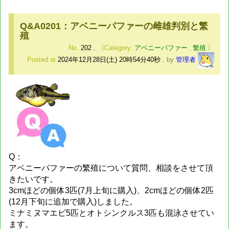
Q&A0201：アベニーパファーの雌雄判別と繁
殖
No.
202
,
アベニーパファー
,
繁殖
Posted at
2024年12月28日(土) 20時54分40秒
,
by
管理者
Q：
アベニーパファーの繁殖について質問、相談をさせて頂
きたいです。
3cmほどの個体3匹(7月上旬に購入)、2cmほどの個体2匹
(12月下旬に追加で購入)しました。
ミナミヌマエビ5匹とオトシンクルス3匹も混泳させてい
ます。