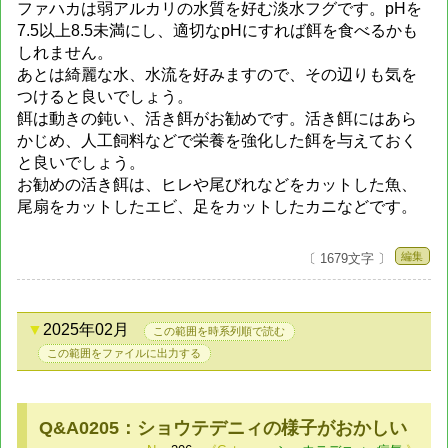
ファハカは弱アルカリの水質を好む淡水フグです。pHを
7.5以上8.5未満にし、適切なpHにすれば餌を食べるかも
しれません。
あとは綺麗な水、水流を好みますので、その辺りも気を
つけると良いでしょう。
餌は動きの鈍い、活き餌がお勧めです。活き餌にはあら
かじめ、人工飼料などで栄養を強化した餌を与えておく
と良いでしょう。
お勧めの活き餌は、ヒレや尾びれなどをカットした魚、
尾扇をカットしたエビ、足をカットしたカニなどです。
編集
〔 1679文字 〕
2025年02月
この範囲を時系列順で読む
この範囲をファイルに出力する
Q&A0205：ショウテデニィの様子がおかしい