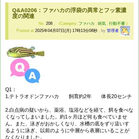
Q&A0206：ファハカの浮袋の異常とフッ素濃
度の関連
No.
208
,
ファハカ
,
病気
,
行動不審
Posted at
2025年04月07日(月) 17時13分08秒
,
by
管理者
Q1：
1.テトラオドンファハカ 飼育約2年 体長20センチ
2.白点病の疑いから、薬浴、塩浴などを経て、餌を食べな
くなってしまいました。約1ヶ月ほど何も食べていませ
ん。また、泳ぎがおかしくなり、水槽の底をずり這いす
るように泳ぎ、以前のように中層から表層にいることが
なくなりました。