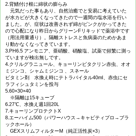
2.背鰭付け根に綿状の膨らみ
元気だった事もあり、自然治癒でと安易に考えていた
が水カビが大きくなってきたので一週間の塩水浴を行い
ました。が、症状は改善されず綿がピンクがかってきた
ので心配になり昨日からグリーンFリキッドで薬浴中です
（用法用量通り）。隔離ストレスと魚病薬のためかあま
り動かなくなってきています。
3.PH6.5 アンモニア、亜硝酸、硝酸塩、試薬で頻繁に測っ
ていますが検出無しです。
4.クリルグラニュール、キョーリンビタクリン赤虫、オオ
ミジンコ、シャムミジンコ 、スネール
ビタミン剤 水換え時にテトラバイタル40ml、赤虫にセ
ラフィシュタミンを投与
5.60×30×40
※隔離は15キューブ
6.27℃、水換え週1回20L
7.キョーリンプロテクトX
8.エーハイム500（パワーハウス→キャビティプロ→ブラ
ックホール）
GEXスリムフィルターM（純正活性炭×3）