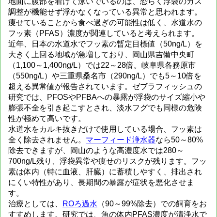
地面に腹部を着けて泳いでいるのは、恐らく浮袋のガス
調整が機能せず浮かなくなっている異常と思われます。
痩せていることから食べ過ぎの可能性は低く、水道水の
フッ素（PFAS）濃度が関連していると考えられます。
近年、日本の水道水でフッ素の暫定目標値（50ng/L）を
大きく上回る地域が急増しており、岡山県吉備中央町
（1,100～1,400ng/L）では22～28倍。岐阜県各務原市
（550ng/L）や三重県桑名市（290ng/L）でも5～10倍を
超える異常値が報告されています。ゼブラフィッシュの
研究では、PFOSやPFBAへの暴露が浮袋のサイズ縮小や
膨張不全を引き起こすとされ、淡水フグでも同様の危険
性が極めて高いです。
水道水をカルキ抜きだけで使用している場合、フッ素は
全く除去されません。
マーフィード浄水器
なら50～80%
除去できますが、岡山のような高濃度水では280～
700ng/L残り、浮袋異常や痩せのリスクが残ります。フッ
素は体内（特に血液、肝臓）に蓄積しやすく、排出され
にくい特性があり、長期間の暴露が症状を悪化させま
す。
治療としては、
ROろ過水
（90～99%除去）での飼育をお
すすめします。研究では、魚の体内PFAS濃度が清浄水で