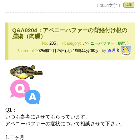
編集
〔 1854文字 〕
Q&A0204：アベニーパファーの背鰭付け根の
腫瘍（肉腫）
No.
205
,
アベニーパファー
,
病気
Posted at
2025年02月25日(火) 19時44分06秒
,
by
管理者
Q1：
いつも参考にさせてもらっています。
アベニーパファーの症状について相談させて下さい。
1.二ヶ月