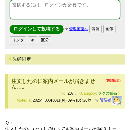
or
管理画面へ
先頭固定
注文したのに案内メールが届きませ
(先頭固定)
ん…。
No.
207
,
フグの販売
Posted at
2025年03月03日(月) 09時10分26秒
,
by
管理者
Ｑ：
注文したのにいつまで経っても案内メールが届きませ