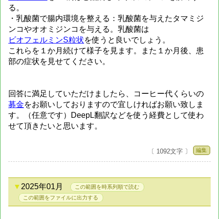
る。
・乳酸菌で腸内環境を整える：乳酸菌を与えたタマミジ
ンコやオオミジンコを与える。乳酸菌は
ビオフェルミンS粒状
を使うと良いでしょう。
これらを１か月続けて様子を見ます。また１か月後、患
部の症状を見せてください。
回答に満足していただけましたら、コーヒー代くらいの
募金
をお願いしておりますので宜しければお願い致しま
す。（任意です）DeepL翻訳などを使う経費として使わ
せて頂きたいと思います。
編集
〔 1092文字 〕
2025年01月
この範囲を時系列順で読む
この範囲をファイルに出力する