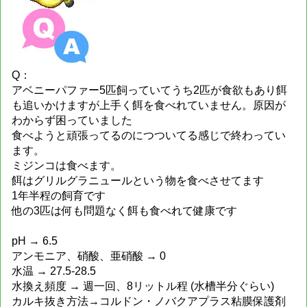
Q：
アベニーパファー5匹飼っていてうち2匹が食欲もあり餌
も追いかけますが上手く餌を食べれていません。原因が
わからず困っていました
食べようと頑張ってるのにつついてる感じで終わってい
ます。
ミジンコは食べます。
餌はグリルグラニュールという物を食べさせてます
1年半程の飼育です
他の3匹は何も問題なく餌も食べれて健康です
pH → 6.5
アンモニア、硝酸、亜硝酸 → 0
水温 → 27.5-28.5
水換え頻度 → 週一回、8リットル程 (水槽半分ぐらい)
カルキ抜き方法→コルドン・ノバクアプラス粘膜保護剤