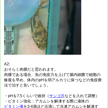
A2:
おそらく肉腫だと思われます。
肉腫である場合、魚の免疫力を上げて腸内細菌で細胞の
修復を早め、体内のpHを弱アルカリに保つなどの免疫療
法で治すと良いでしょう。
・pHを7.5くらいで維持（
サンゴ片
などを入れて調整）
・ビタミン強化：アカムシを解凍する際に液体の
ビタミン液
を3-4滴ほど点滴して冷凍アカムシを解凍す