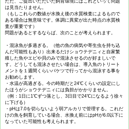
ただ、ご提出いただいた飼育環境にはこれといって問題
は見当たりません。
（もしこれらの数値が水換え後の水質検査によるもので
ある場合は無意味です。体調に異変が出た時点の水質検
査が重要です）
問題があるとするならば、次のことが考えられます。
・混泳魚が多過ぎる。（他の魚の病気や寄生虫を持ち込
んだ可能性もあり）出来るだけショウテデニィと自家繁
殖した魚やエビや貝のみで混泳させるのが好ましいで
す。どうしても混泳させたい場合は、導入魚のトリート
メントを１週間くらいバケツで行ってから混泳する事を
お勧めします。
・水温が高過ぎる。今の時期だと24℃くらいの設定にし
たほうがショウテデニィには負担がかかりません。
（例：1日に1℃ずつ落とし、3日目で24℃になるよう徐々
に下げる）
・pHは7.0を切らないよう弱アルカリで管理する。これだ
けの魚を飼育している場合、水換え前にはpHが6.0以下に
なっていた可能性も考えられます。