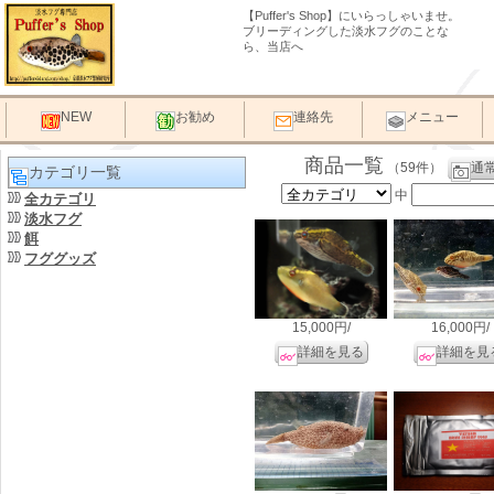
【Puffer's Shop】にいらっしゃいませ。
ブリーディングした淡水フグのことな
ら、当店へ
NEW
お勧め
連絡先
メニュー
商品一覧
（59件）
通
カテゴリ一覧
中
全カテゴリ
淡水フグ
餌
フググッズ
15,000円/
16,000円/
詳細を見る
詳細を見