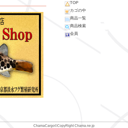
TOP
カゴの中
商品一覧
商品検索
会員
ChamaCargo©CopyRight Chama.ne.jp