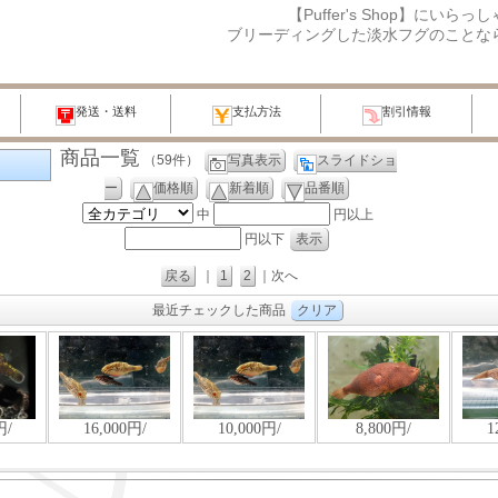
【Puffer's Shop】にいら
ブリーディングした淡水フグのことな
発送・送料
支払方法
割引情報
商品一覧
（59件）
写真表示
スライドショ
ー
価格順
新着順
品番順
中
円以上
円以下
戻る
｜
1
2
｜次へ
最近チェックした商品
クリア